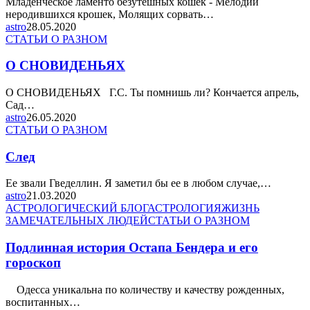
Младенческое ламенто безутешных кошек - Мелодии
неродившихся крошек, Молящих сорвать…
astro
28.05.2020
СТАТЬИ О РАЗНОМ
О СНОВИДЕНЬЯХ
О СНОВИДЕНЬЯХ Г.С. Ты помнишь ли? Кончается апрель,
Сад…
astro
26.05.2020
СТАТЬИ О РАЗНОМ
След
Ее звали Гведеллин. Я заметил бы ее в любом случае,…
astro
21.03.2020
АСТРОЛОГИЧЕСКИЙ БЛОГ
АСТРОЛОГИЯ
ЖИЗНЬ
ЗАМЕЧАТЕЛЬНЫХ ЛЮДЕЙ
СТАТЬИ О РАЗНОМ
Подлинная история Остапа Бендера и его
гороскоп
Одесса уникальна по количеству и качеству рожденных,
воспитанных…