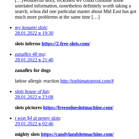
[…]Wonderful story, reckoned we could combine some
unrelated information, nonetheless definitely worth taking a
search, whoa did one particular master about Mid East has got
much more problerms at the same time […]
my konami slots
:
28.01.2022 в 19:30
slots inferno
https://2-free-slots.com/
zanaflex 48 mg
:
28.01.2022 в 21:40
zanaflex for dogs
latisse allergic reaction
http://topbimatoprost.com/#
slots house of fun
:
28.01.2022 в 23:08
slots pictures
https://freeonlneslotmachine.com/
i won $4 at penny slots
:
29.01.2022 в 02:46
mighty slots
https://candylandslotmachine.com/