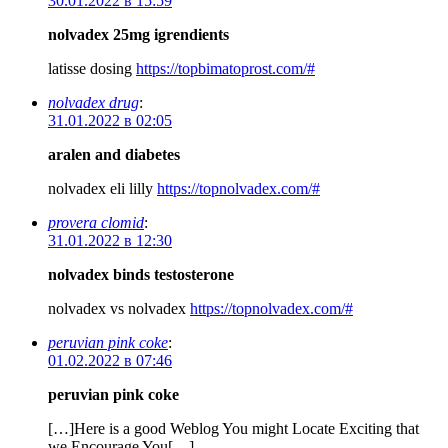
30.01.2022 в 15:59
nolvadex 25mg igrendients
latisse dosing
https://topbimatoprost.com/#
nolvadex drug
:
31.01.2022 в 02:05
aralen and diabetes
nolvadex eli lilly
https://topnolvadex.com/#
provera clomid
:
31.01.2022 в 12:30
nolvadex binds testosterone
nolvadex vs nolvadex
https://topnolvadex.com/#
peruvian pink coke
:
01.02.2022 в 07:46
peruvian pink coke
[…]Here is a good Weblog You might Locate Exciting that
we Encourage You[…]