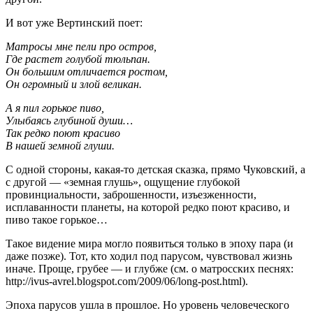
И вот уже Вертинский поет:
Матросы мне пели про остров,
Где растет голубой тюльпан.
Он большим отличается ростом,
Он огромный и злой великан.
А я пил горькое пиво,
Улыбаясь глубиной души…
Так редко поют красиво
В нашей земной глуши.
С одной стороны, какая-то детская сказка, прямо Чуковский, а
с другой — «земная глушь», ощущение глубокой
провинциальности, заброшенности, изъезженности,
исплаванности планеты, на которой редко поют красиво, и
пиво такое горькое…
Такое видение мира могло появиться только в эпоху пара (и
даже позже). Тот, кто ходил под парусом, чувствовал жизнь
иначе. Проще, грубее — и глубже (см. о матросских песнях:
http://ivus-avrel.blogspot.com/2009/06/long-post.html).
Эпоха парусов ушла в прошлое. Но уровень человеческого