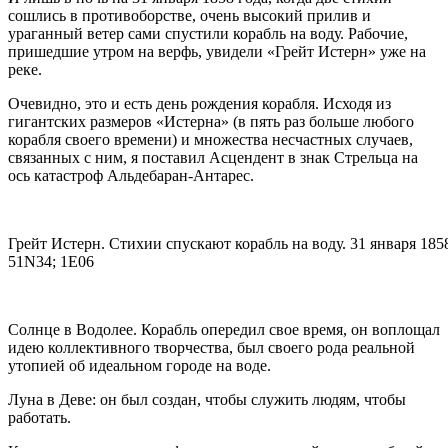
сошлись в противоборстве, очень высокий прилив и
ураганный ветер сами спустили корабль на воду. Рабочие,
пришедшие утром на верфь, увидели «Грейт Истерн» уже на
реке.
Очевидно, это и есть день рождения корабля. Исходя из
гигантских размеров «Истерна» (в пять раз больше любого
корабля своего времени) и множества несчастных случаев,
связанных с ним, я поставил Асцендент в знак Стрельца на
ось катастроф Альдебаран-Антарес.
Грейт Истерн. Стихии спускают корабль на воду. 31 января 1858
51N34; 1E06
Солнце в Водолее. Корабль опередил свое время, он воплощал
идею коллективного творчества, был своего рода реальной
утопией об идеальном городе на воде.
Луна в Деве: он был создан, чтобы служить людям, чтобы
работать.