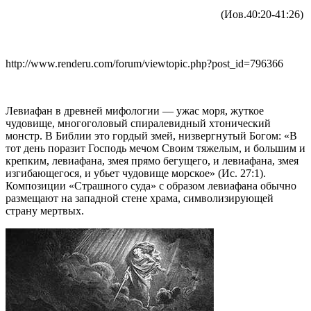
(Иов.40:20-41:26)
http://www.renderu.com/forum/viewtopic.php?post_id=796366
Левиафан в древней мифологии — ужас моря, жуткое
чудовище, многоголовый спиралевидный хтонический
монстр. В Библии это гордый змей, низвергнутый Богом: «В
тот день поразит Господь мечом Своим тяжелым, и большим и
крепким, левиафана, змея прямо бегущего, и левиафана, змея
изгибающегося, и убьет чудовище морское» (Ис. 27:1).
Композиции «Страшного суда» с образом левиафана обычно
размещают на западной стене храма, символизирующей
страну мертвых.