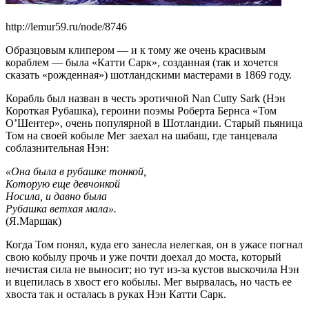
http://lemur59.ru/node/8746
Образцовым клипером — и к тому же очень красивым
кораблем — была «Катти Сарк», созданная (так и хочется
сказать «рожденная») шотландскими мастерами в 1869 году.
Корабль был назван в честь эротичной Nan Cutty Sark (Нэн
Короткая Рубашка), героини поэмы Роберта Бернса «Том
О’Шентер», очень популярной в Шотландии. Старый пьяница
Том на своей кобыле Мег заехал на шабаш, где танцевала
соблазнительная Нэн:
«Она была в рубашке тонкой,
Которую еще девчонкой
Носила, и давно была
Рубашка ветхая мала».
(Я.Маршак)
Когда Том понял, куда его занесла нелегкая, он в ужасе погнал
свою кобылу прочь и уже почти доехал до моста, который
нечистая сила не выносит; но тут из-за кустов выскочила Нэн
и вцепилась в хвост его кобылы. Мег вырвалась, но часть ее
хвоста так и осталась в руках Нэн Катти Сарк.