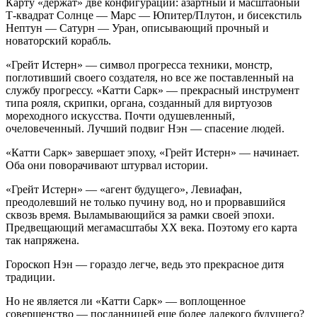
Карту «держат» две конфигурации: азартный и масштабный
Т-квадрат Солнце — Марс — Юпитер/Плутон, и бисекстиль
Нептун — Сатурн — Уран, описывающий прочный и
новаторский корабль.
«Грейт Истерн» — символ прогресса техники, монстр,
поглотивший своего создателя, но все же поставленный на
службу прогрессу. «Катти Сарк» — прекрасный инструмент
типа рояля, скрипки, органа, созданный для виртуозов
мореходного искусства. Почти одушевленный,
очеловеченный. Лучший подвиг Нэн — спасение людей.
«Катти Сарк» завершает эпоху, «Грейт Истерн» — начинает.
Оба они поворачивают штурвал истории.
«Грейт Истерн» — «агент будущего», Левиафан,
преодолевший не только пучину вод, но и прорвавшийся
сквозь время. Выламывающийся за рамки своей эпохи.
Предвещающий мегамасштабы ХХ века. Поэтому его карта
так напряжена.
Гороскоп Нэн — гораздо легче, ведь это прекрасное дитя
традиции.
Но не является ли «Катти Сарк» — воплощенное
совершенство — посланницей еще более далекого будущего?