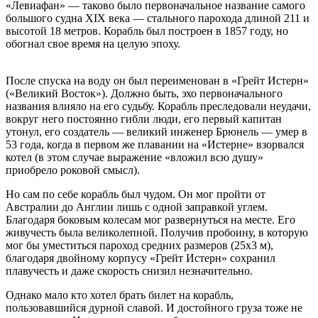
«Левиафан» — таково было первоначальное название самого
большого судна XIX века — стального парохода длиной 211 и
высотой 18 метров. Корабль был построен в 1857 году, но
обогнал свое время на целую эпоху.
После спуска на воду он был переименован в «Грейт Истерн»
(«Великий Восток»). Должно быть, эхо первоначального
названия влияло на его судьбу. Корабль преследовали неудачи,
вокруг него постоянно гибли люди, его первый капитан
утонул, его создатель — великий инженер Брюнель — умер в
53 года, когда в первом же плавании на «Истерне» взорвался
котел (в этом случае выражение «вложил всю душу»
приобрело роковой смысл).
Но сам по себе корабль был чудом. Он мог пройти от
Австралии до Англии лишь с одной заправкой углем.
Благодаря боковым колесам мог развернуться на месте. Его
живучесть была великолепной. Получив пробоину, в которую
мог бы уместиться пароход средних размеров (25х3 м),
благодаря двойному корпусу «Грейт Истерн» сохранил
плавучесть и даже скорость снизил незначительно.
Однако мало кто хотел брать билет на корабль,
пользовавшийся дурной славой. И достойного груза тоже не