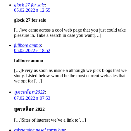
glock 27 for sale
:
05.02.2022 в 12:55
glock 27 for sale
[…]we came across a cool web page that you just could take
pleasure in. Take a search in case you want[…]
fullbore ammo
:
05.02.2022 в 18:52
fullbore ammo
[…]Every as soon as inside a although we pick blogs that we
study. Listed below would be the most current web-sites that
we opt for […]
สูตรสล็อต 2022
:
07.02.2022 в 07:53
สูตรสล็อต 2022
[…]Sites of interest we’ve a link to[…]
esketamine nasal spray buy
: