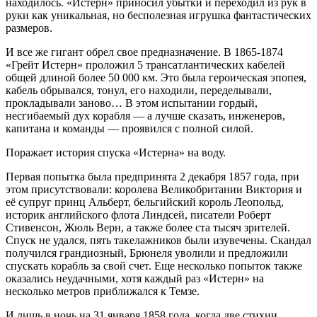
находилось. «Истерн» приносил убытки и переходил из рук в
руки как уникальная, но бесполезная игрушка фантастических
размеров.
И все же гигант обрел свое предназначение. В 1865-1874
«Грейт Истерн» проложил 5 трансатлантических кабелей
общей длиной более 50 000 км. Это была героическая эпопея,
кабель обрывался, тонул, его находили, переделывали,
прокладывали заново… В этом испытании гордый,
несгибаемый дух корабля — а лучше сказать, инженеров,
капитана и команды — проявился с полной силой.
Поражает история спуска «Истерна» на воду.
Первая попытка была предпринята 2 декабря 1857 года, при
этом присутствовали: королева Великобритании Виктория и
её супруг принц Альберт, бельгийский король Леопольд,
историк английского флота Линдсей, писатели Роберт
Стивенсон, Жюль Верн, а также более ста тысяч зрителей.
Спуск не удался, пять такелажников были изувечены. Скандал
получился грандиозный, Брюнеля уволили и предложили
спускать корабль за свой счет. Еще несколько попыток также
оказались неудачными, хотя каждый раз «Истерн» на
несколько метров приближался к Темзе.
И лишь в ночь на 31 января 1858 года, когда две стихии