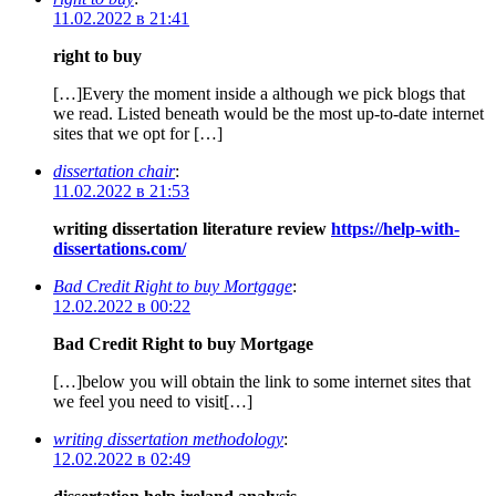
11.02.2022 в 21:41
right to buy
[…]Every the moment inside a although we pick blogs that
we read. Listed beneath would be the most up-to-date internet
sites that we opt for […]
dissertation chair
:
11.02.2022 в 21:53
writing dissertation literature review
https://help-with-
dissertations.com/
Bad Credit Right to buy Mortgage
:
12.02.2022 в 00:22
Bad Credit Right to buy Mortgage
[…]below you will obtain the link to some internet sites that
we feel you need to visit[…]
writing dissertation methodology
:
12.02.2022 в 02:49