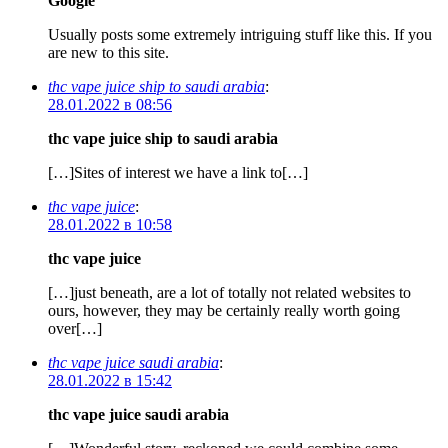
Google
Usually posts some extremely intriguing stuff like this. If you
are new to this site.
thc vape juice ship to saudi arabia
:
28.01.2022 в 08:56
thc vape juice ship to saudi arabia
[…]Sites of interest we have a link to[…]
thc vape juice
:
28.01.2022 в 10:58
thc vape juice
[…]just beneath, are a lot of totally not related websites to
ours, however, they may be certainly really worth going
over[…]
thc vape juice saudi arabia
:
28.01.2022 в 15:42
thc vape juice saudi arabia