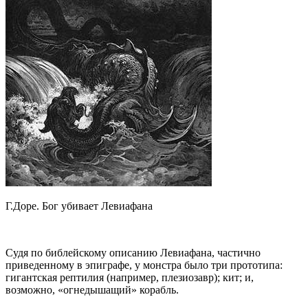
Г.Доре. Бог убивает Левиафана
Судя по библейскому описанию Левиафана, частично
приведенному в эпиграфе, у монстра было три прототипа:
гигантская рептилия (например, плезиозавр); кит; и,
возможно, «огнедышащий» корабль.