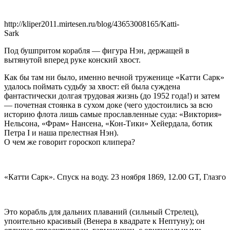
http://kliper2011.mirtesen.ru/blog/43653008165/Katti-
Sark
Под бушпритом корабля — фигура Нэн, держащей в
вытянутой вперед руке конский хвост.
Как бы там ни было, именно вечной труженице «Катти Сарк»
удалось поймать судьбу за хвост: ей была суждена
фантастически долгая трудовая жизнь (до 1952 года!) и затем
— почетная стоянка в сухом доке (чего удостоились за всю
историю флота лишь самые прославленные суда: «Виктория»
Нельсона, «Фрам» Нансена, «Кон-Тики» Хейердала, ботик
Петра I и наша прелестная Нэн).
О чем же говорит гороскоп клипера?
«Катти Сарк». Спуск на воду. 23 ноября 1869, 12.00 GT, Глазго
Это корабль для дальних плаваний (сильный Стрелец),
упоительно красивый (Венера в квадрате к Нептуну); он