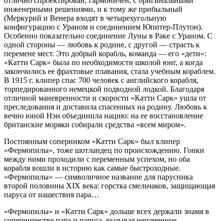
отлично спроектирован, гармоничен, с оригинальными
инженерными решениями, и к тому же прибыльный
(Меркурий и Венера входят в четырехугольную
конфигурацию с Ураном и соединением Юпитер-Плутон).
Особенно показательно соединение Луны в Раке с Ураном. С
одной стороны — любовь к родине, с другой — страсть к
перемене мест. Это добрый корабль, команда — его «дети»:
«Катти Сарк» была по необходимости школой юнг, а когда
закончились ее фрахтовые плавания, стала учебным кораблем.
В 1915 г. клипер спас 700 человек с английского корабля,
торпедированного немецкой подводной лодкой. Благодаря
отличной маневренности и скорости «Катти Сарк» ушла от
преследования и доставила спасенных на родину. Любовь к
вечно юной Нэн объединила нацию: на ее восстановление
британские моряки собирали средства «всем миром».
Постоянным соперником «Катти Сарк» был клипер
«Фермопилы», тоже шотландец по происхождению. Гонки
между ними проходили с переменным успехом, но оба
корабля вошли в историю как самые быстроходные.
«Фермопилы» — символичное название для парусника
второй половины XIX века: горстка смельчаков, защищающая
паруса от нашествия пара…
«Фермопилы» и «Катти Сарк» дольше всех держали знамя в
соперничестве пара и паруса, вызывая неизменное