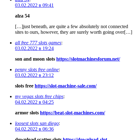
03.02.2022 в 09:41
alza 54
[…]just beneath, are quite a few absolutely not connected
sites to ours, however, they are surely worth going over[…]
all free 777 slots games
:
03.02.2022 в 19:24
son and moon slots
https://slotmachinesforum.net/
penny slots free online
:
03.02.2022 в 23:12
slots free
https://slot-machine-sale.com/
my vegas slots free chips
:
04.02.2022 в 04:25
armor slots
https://beat-slot-machines.com/
loosest slots san diego
:
04.02.2022 в 06:36
download scatter slots
https://download-slot-