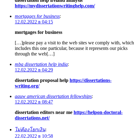
dissertation help ireland analysis
https://mydissertationwritinghelp.com/
mortgages for business
:
12.02.2022 в 04:15
mortgages for business
[…]please pay a visit to the web sites we comply with, which
includes this one particular, because it represents our picks
through the web[…]
mba dissertation help india
:
12.02.2022 в 04:29
dissertation proposal help
https://dissertations-
writing.org/
aauw american dissertation fellowships
:
12.02.2022 в 08:47
dissertation editors near me
https://helpon-doctoral-
dissertations.net/
ไม่ต้องโยกเงิน
:
22.02.2022 в 10:58