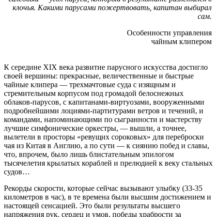
клочья. Какими парусами пожертвовать, капитан выбирал
сам.
Особенности управления
чайным клипером
К середине XIX века развитие парусного искусства достигло
своей вершины: прекрасные, величественные и быстрые
чайные клипера — трехмачтовые суда с изящным и
стремительным корпусом под громадой белоснежных
облаков-парусов, с капитанами-виртуозами, вооруженными
подробнейшими лоциями-партитурами ветров и течений, и
командами, напоминающими по сыгранности и мастерству
лучшие симфонические оркестры, — вышли, а точнее,
вылетели в просторы «ревущих сороковых» для переброски
чая из Китая в Англию, а по сути — к сиянию побед и славы,
что, впрочем, было лишь блистательным эпилогом
тысячелетия крылатых кораблей и прелюдией к веку стальных
судов…
Рекорды скорости, которые сейчас вызывают улыбку (33-35
километров в час), в те времена были высшим достижением и
настоящей сенсацией. Это были результаты высшего
напряжения рук, сердец и умов, победы храбрости за