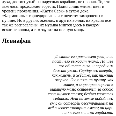
духа, достигнутый на парусных кораблях, не пропал. То, что
зажглось, продолжает горесть. Пламя лишь меняет цвет и
уровень проявления. «Катти Сарк» в сухом доке.
«Фермопилы» торпедированы и с почетом захоронены в
пучине. Но в других океанах, в других волнах их крылья все
так же расправлены, их музыка мнится здесь в каждом
всхлипе волны, а там звучит на полную мощь.
Левиафан
Дыхание его раскаляет угли, и из
пасти его выходит пламя. На шее
его обитает сила, и перед ним
бежит ужас. Сердце его твёрдо,
как камень, и жёстко, как нижний
жернов. Он кипятит пучину, как
котёл, и море претворяет в
кипящую мазь; оставляет за собою
светящуюся стезю; бездна кажется
сединою. Нет на земле подобного
ему; он сотворён бесстрашным; на
всё высокое смотрит смело; он царь
над всеми сынами гордости.