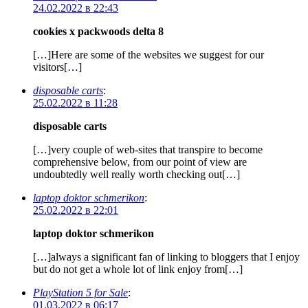
24.02.2022 в 22:43
cookies x packwoods delta 8
[…]Here are some of the websites we suggest for our
visitors[…]
disposable carts
:
25.02.2022 в 11:28
disposable carts
[…]very couple of web-sites that transpire to become
comprehensive below, from our point of view are
undoubtedly well really worth checking out[…]
laptop doktor schmerikon
:
25.02.2022 в 22:01
laptop doktor schmerikon
[…]always a significant fan of linking to bloggers that I enjoy
but do not get a whole lot of link enjoy from[…]
PlayStation 5 for Sale
:
01.03.2022 в 06:17