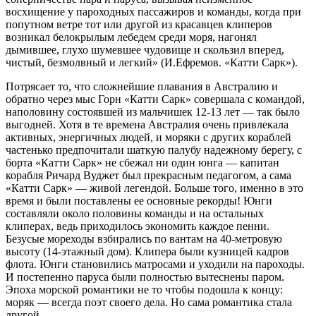
восхищение у пароходных пассажиров и команды, когда при
попутном ветре тот или другой из красавцев клиперов
возникал белокрылым лебедем среди моря, нагонял
дымившее, глухо шумевшее чудовище и скользил вперед,
чистый, безмолвный и легкий» (И.Ефремов. «Катти Сарк»).
Потрясает то, что сложнейшие плавания в Австралию и
обратно через мыс Горн «Катти Сарк» совершала с командой,
наполовину состоявшей из мальчишек 12-13 лет — так было
выгодней. Хотя в те времена Австралия очень привлекала
активных, энергичных людей, и моряки с других кораблей
частенько предпочитали шаткую палубу надежному берегу, с
борта «Катти Сарк» не сбежал ни один юнга — капитан
корабля Ричард Вуджет был прекрасным педагогом, а сама
«Катти Сарк» — живой легендой. Больше того, именно в это
время и были поставлены ее основные рекорды! Юнги
составляли около половины команды и на остальных
клиперах, ведь приходилось экономить каждое пенни.
Безусые мореходы взбирались по вантам на 40-метровую
высоту (14-этажный дом). Клипера были кузницей кадров
флота. Юнги становились матросами и уходили на пароходы.
И постепенно паруса были полностью вытеснены паром.
Эпоха морской романтики не то чтобы подошла к концу:
моряк — всегда поэт своего дела. Но сама романтика стала
другой.