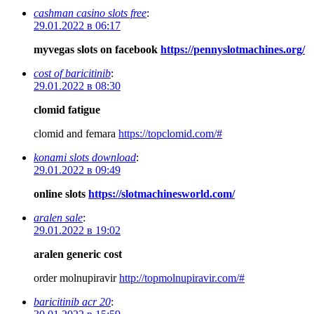
cashman casino slots free
:
29.01.2022 в 06:17
myvegas slots on facebook
https://pennyslotmachines.org/
cost of baricitinib
:
29.01.2022 в 08:30
clomid fatigue
clomid and femara
https://topclomid.com/#
konami slots download
:
29.01.2022 в 09:49
online slots
https://slotmachinesworld.com/
aralen sale
:
29.01.2022 в 19:02
aralen generic cost
order molnupiravir
http://topmolnupiravir.com/#
baricitinib acr 20
: