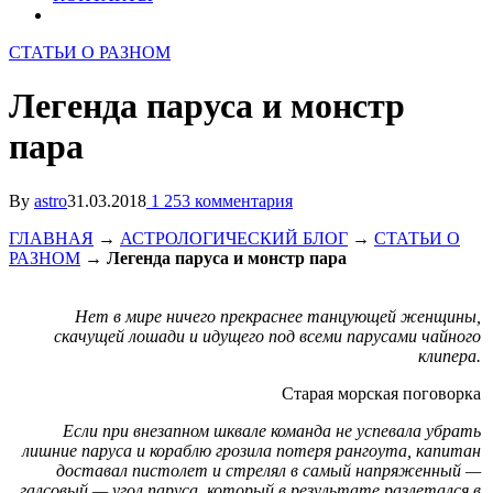
СТАТЬИ О РАЗНОМ
Легенда паруса и монстр
пара
By
astro
31.03.2018
1 253 комментария
ГЛАВНАЯ
→
АСТРОЛОГИЧЕСКИЙ БЛОГ
→
СТАТЬИ О
РАЗНОМ
→
Легенда паруса и монстр пара
Нет в мире ничего прекраснее танцующей женщины,
скачущей лошади и идущего под всеми парусами чайного
клипера.
Старая морская поговорка
Если при внезапном шквале команда не успевала убрать
лишние паруса и кораблю грозила потеря рангоута, капитан
доставал пистолет и стрелял в самый напряженный —
галсовый — угол паруса, который в результате разлетался в